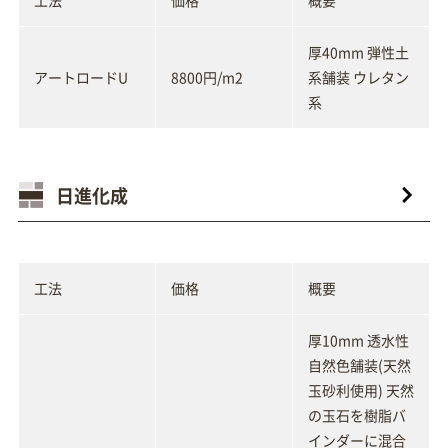
工法
価格
概要
厚40mm 弾性土
アートロードU
8800円/m2
系舗装 ウレタン
系
日進化成
工法
価格
概要
厚10mm 透水性
自然色舗装(天然
玉砂利使用) 天然
の玉石を樹脂バ
インダーに混合