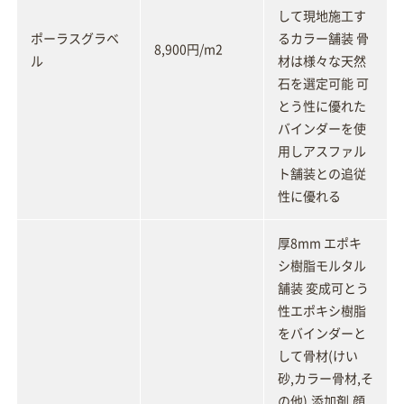
して現地施工す
ポーラスグラベ
るカラー舗装 骨
8,900円/m2
ル
材は様々な天然
石を選定可能 可
とう性に優れた
バインダーを使
用しアスファル
ト舗装との追従
性に優れる
厚8mm エポキ
シ樹脂モルタル
舗装 変成可とう
性エポキシ樹脂
をバインダーと
して骨材(けい
砂,カラー骨材,そ
の他),添加剤,顔