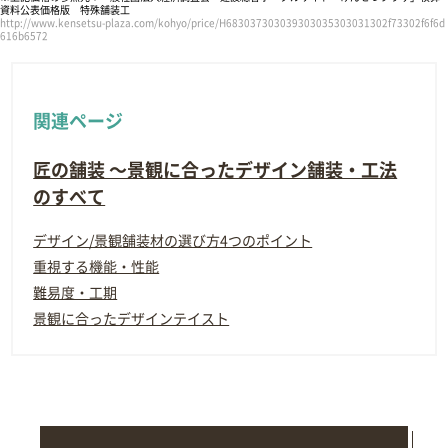
資料公表価格版 特殊舗装工
http://www.kensetsu-plaza.com/kohyo/price/H683037303039303035303031302f73302f6f6d
616b6572
関連ページ
匠の舗装 ～景観に合ったデザイン舗装・工法
のすべて
デザイン/景観舗装材の選び方4つのポイント
重視する機能・性能
難易度・工期
景観に合ったデザインテイスト