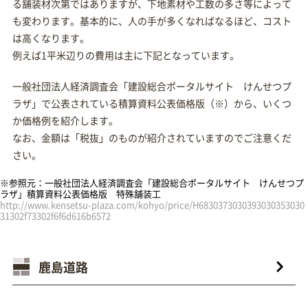
る舗装材次第ではありますが、下地素材や工数の多さ等によって
も変わります。基本的に、人の手が多くなればなるほど、コスト
は高くなります。
例えば1平米辺りの費用は主に下記となっています。
一般社団法人経済調査会「建設総合ポータルサイト けんせつプ
ラザ」で公表されている積算資料公表価格版（※）から、いくつ
か価格例を紹介します。
なお、金額は「税抜」のものが紹介されていますのでご注意くだ
さい。
※参照元：一般社団法人経済調査会「建設総合ポータルサイト けんせつプ
ラザ」積算資料公表価格版 特殊舗装工
http://www.kensetsu-plaza.com/kohyo/price/H6830373030393030353030
31302f73302f6f6d616b6572
鹿島道路