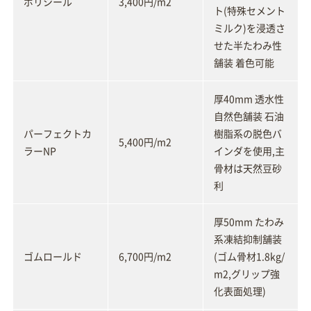
ポリシール
3,400円/m2
ト(特殊セメント
ミルク)を浸透さ
せた半たわみ性
舗装 着色可能
厚40mm 透水性
自然色舗装 石油
パーフェクトカ
樹脂系の脱色バ
5,400円/m2
ラーNP
インダを使用,主
骨材は天然豆砂
利
厚50mm たわみ
系凍結抑制舗装
ゴムロールド
6,700円/m2
(ゴム骨材1.8kg/
m2,グリップ強
化表面処理)