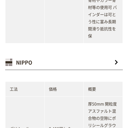
骨材やカラー骨
材等の使用可 バ
インダーは可と
う性に富み長期
間滑り抵抗性を
保
NIPPO
工法
価格
概要
厚50mm 開粒度
アスファルト混
合物の空隙にポ
リシールグラウ