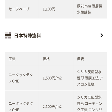
厚25mm 薄層排
セーフペーブ
1,100円
水性舗装
日本特殊塗料
工法
価格
概要
シリカ反応型水
ユータックテク
1,500円/m2
性形 薄膜工法 ア
ノONE
スコン仕様
シリカ反応型水
ユータックテク
性形 コーティン
2,100円/m2
ノONE
グ工法 コンクリ