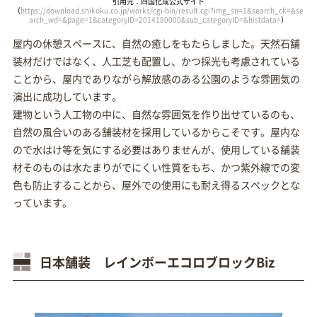
引用元：四国化成公式サイト
（
https://download.shikoku.co.jp/works/cgi-bin/result.cgi?img_sn=1&search_ck=&se
arch_wd=&page=1&categoryID=2014180000&sub_categoryID=&histdata=
）
屋内の休憩スペースに、自然の癒しをもたらしました。天然石舗
装材だけではなく、人工芝も配置し、かつ採光も考慮されている
ことから、屋内でありながら解放感のある公園のような雰囲気の
演出に成功しています。
建物という人工物の中に、自然な雰囲気を作り出せているのも、
自然の風合いのある舗装材を採用しているからこそです。屋内な
ので水はけ等を気にする必要はありませんが、使用している舗装
材そのものは水たまりがでにくい性質をもち、かつ紫外線での変
色も防止することから、屋外での使用にも耐え得るスペックとな
っています。
日本舗装 レインボーエコロブロックBiz