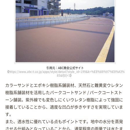
引用元：ABC商会公式サイト
（
https://www.abc-t.co.jp/apps/style/detail?style_id=199&k=%E8%88%97%E8%A3%
85&f[0]=3
）
カラーサンドとエポキシ樹脂系舗装材、天然石と難黄変ウレタン
樹脂系舗装材を活用したパークコートサンド / パークコートスト
ーン舗装。紫外線でも変色しにくいウレタン樹脂によって強固に
接着していることから、適度な凹凸が歩きやすさを実現していま
す。
また、透水性に優れている点もポイントです。地中の水分を蒸発
させる仕組みとなっていることから、通常程度の雨量では水たま