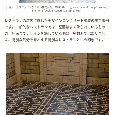
引用元：大成ファインケミカル株式会社公式HP（https://www.taisei-fc.co.jp/business/f
unctional/design_concrete/stamp.html）
レストランの店内に施したデザインコンクリート舗装の施工事例
です。一般的なレストランでは、壁面はよく飾られているもの
の、床面までデザインを施している例は、多数派ではありませ
ん。特別な気分を味わえる特別なレストランという印象です。