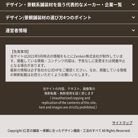
デザイン・景観系舗装材を扱う代表的なメーカー・企業一覧
デザイン/景観舗装材の選び方4つのポイント
運営者情報
【免責事項】
当サイトは2021年9月時点の情報をもとにZenken株式会社が制作していま
す。掲載している情報・コンテンツ内容は、予告なしに変更または掲載中止
となる場合があります。
最新の情報は必ず各社の公式HPをご確認ください。なお、掲載している情報
の無断転載はお控えいただくようお願いいたします。
当サイトの内容、テキスト、画像等の
無断転載・無断使用を固く禁じます
（ Unauthorized copying and
replication of the contents of this site,
text and images are strictly prohibited.）
サイトマップ
Copyright (C)
匠の舗装 ～景観に合ったデザイン舗装・工法のすべて
All Rights Reserved.