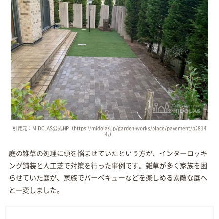
引用元：MIDOLAS公式HP（https://midolas.jp/garden-works/place/pavement/p2814
4/）
庭の雑草の処理に頭を悩ませていたという方が、インターロッキ
ング舗装と人工芝で対策を行った事例です。雑草が多く家族を困
らせていた庭が、家族でバーベキューなどを楽しめる素敵な庭へ
と一変しました。