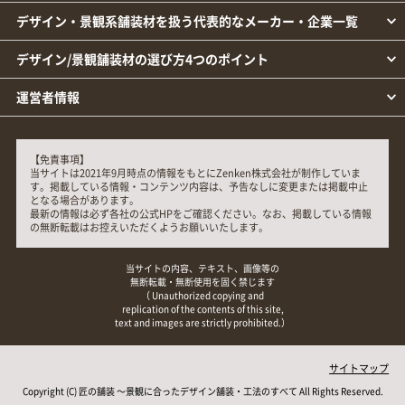
デザイン・景観系舗装材を扱う代表的なメーカー・企業一覧
デザイン/景観舗装材の選び方4つのポイント
運営者情報
【免責事項】
当サイトは2021年9月時点の情報をもとにZenken株式会社が制作していま
す。掲載している情報・コンテンツ内容は、予告なしに変更または掲載中止
となる場合があります。
最新の情報は必ず各社の公式HPをご確認ください。なお、掲載している情報
の無断転載はお控えいただくようお願いいたします。
当サイトの内容、テキスト、画像等の
無断転載・無断使用を固く禁じます
（ Unauthorized copying and
replication of the contents of this site,
text and images are strictly prohibited.）
サイトマップ
Copyright (C)
匠の舗装 ～景観に合ったデザイン舗装・工法のすべて
All Rights Reserved.