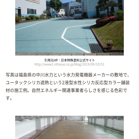
引用元HP：日本特殊塗料公式サイト
http://www2.nttoryo.co.jp/blog/2019/09/10/51
写真は福島県の中川水力という水力発電機器メーカーの敷地で、
ユータックシリカ遮熱という2液型水性シリカ反応型カラー舗装
材の施工例。自然エネルギー関連事業者らしさを感じる色彩で
す。