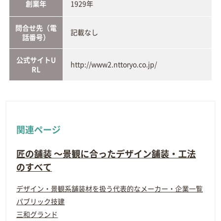
創業年
1929年
問合せ先（電
記載なし
話番号）
公式サイトU
http://www2.nttoryo.co.jp/
RL
関連ページ
匠の舗装 ～景観に合ったデザイン舗装・工法
のすべて
デザイン・景観系舗装材を扱う代表的なメーカー・企業一覧
パブリック技建
三和グランド