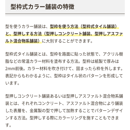
型枠式カラー舗装の特徴
型を使うカラー舗装は、
型枠を使う方法（型枠式タイル舗装）
と、型押しする方法（型押しコンクリート舗装、型押しアスファ
ルト混合物系舗装）
に大別することができます。
型枠式タイル舗装とは、型枠を路面に貼った状態で、アクリル樹
脂などの常温カラー材料を塗布する方法。型枠は紙製で厚みは
2mm前後。カラー材料を吹き付けて、固まったら枠を外します。
表記からもわかるように、型枠はタイル状のパターンを形成して
います。
型押しコンクリート舗装あるいは型押しアスファルト混合物系舗
装とは、それぞれコンクリート、アスファルト混合物により舗装
した表層を、金属製の型で押して加熱することでパターンデザイ
ンする方法。型押しする際にカラーリングを施すこともできま
す。