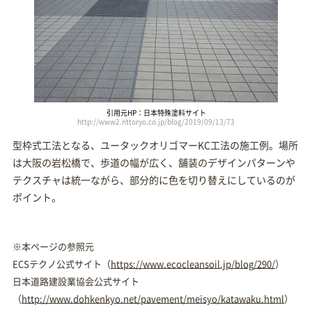
引用元HP：日本特殊塗料サイト
http://www2.nttoryo.co.jp/blog/2019/09/13/73
型枠式工法となる、ユータックオリゴマーKC工法の施工例。場所
は大阪の岩松橋で、歩道の幅が広く、舗装のデザインパターンや
テクスチャは統一ながら、部分的に色を切り替えにしているのが
ポイント。
※本ページの参照元
ECSテクノ公式サイト（
https://www.ecocleansoil.jp/blog/290/
）
日本道路建設業協会公式サイト
（
http://www.dohkenkyo.net/pavement/meisyo/katawaku.html
）